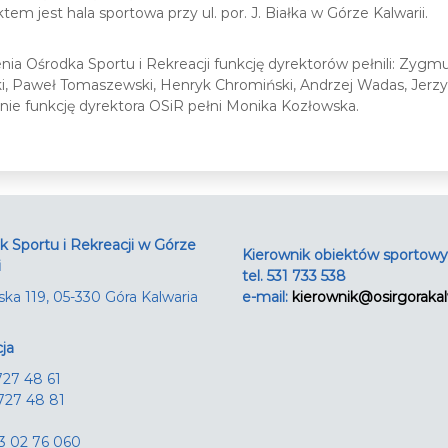
m jest hala sportowa przy ul. por. J. Białka w Górze Kalwarii.
nia Ośrodka Sportu i Rekreacji funkcję dyrektorów pełnili: Zyg
ki, Paweł Tomaszewski, Henryk Chromiński, Andrzej Wadas, Jerzy
nie funkcję dyrektora OSiR pełni Monika Kozłowska.
 Sportu i Rekreacji w Górze
Kierownik obiektów sportow
i
tel. 531 733 538
arska 119, 05-330 Góra Kalwaria
e-mail:
kierownik@osirgorakal
ja
 727 48 61
 727 48 81
3 02 76 060