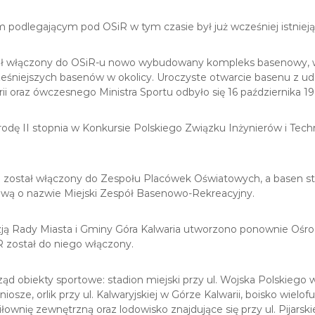
podlegającym pod OSiR w tym czasie był już wcześniej istniejąc
ał włączony do OSiR-u nowo wybudowany kompleks basenowy, 
eśniejszych basenów w okolicy. Uroczyste otwarcie basenu z u
ii oraz ówczesnego Ministra Sportu odbyło się 16 października 19
odę II stopnia w Konkursie Polskiego Związku Inżynierów i Tec
został włączony do Zespołu Placówek Oświatowych, a basen sta
wą o nazwie Miejski Zespół Basenowo-Rekreacyjny.
ją Rady Miasta i Gminy Góra Kalwaria utworzono ponownie Ośro
R został do niego włączony.
ząd obiekty sportowe: stadion miejski przy ul. Wojska Polskiego w
aniosze, orlik przy ul. Kalwaryjskiej w Górze Kalwarii, boisko wielo
iłownię zewnętrzną oraz lodowisko znajdujące się przy ul. Pijarskie