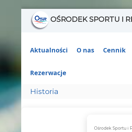
S
OŚRODEK SPORTU I R
k
i
p
t
o
c
Aktualności
O nas
Cennik
o
n
t
Rezerwacje
e
n
t
Historia
Ośrodek Sportu i R