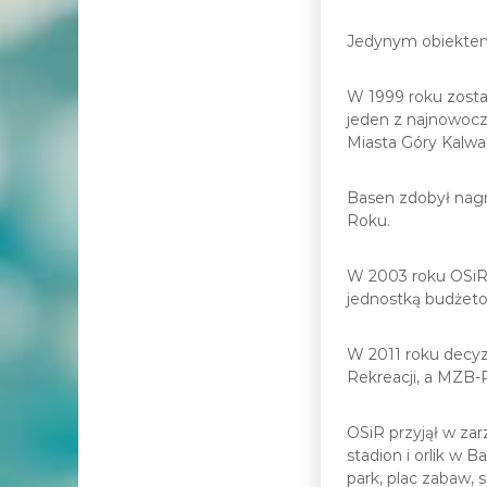
Jedynym obiektem 
W 1999 roku zost
jeden z najnowocz
Miasta Góry Kalwar
Basen zdobył nagr
Roku.
W 2003 roku OSiR 
jednostką budżeto
W 2011 roku decyz
Rekreacji, a MZB-
OSiR przyjął w zar
stadion i orlik w B
park, plac zabaw, s