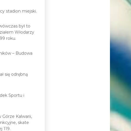
y stadion miejski.
wówczas był to
działem Włodarzy
99 roku.
hników – Budowa
ł się odrębną
dek Sportu i
 Górze Kalwarii,
funkcyjne, skate
j 119.