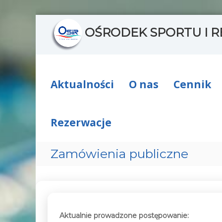
S
OŚRODEK SPORTU I R
k
i
p
t
o
c
Aktualności
O nas
Cennik
o
n
t
Rezerwacje
e
n
t
Zamówienia publiczne
Aktualnie prowadzone postępowanie: