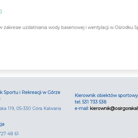
J
akresie uzdatniania wody basenowej i wentylacji w Ośrodku Spor
 Sportu i Rekreacji w Górze
Kierownik obiektów sportow
i
tel. 531 733 538
arska 119, 05-330 Góra Kalwaria
e-mail:
kierownik@osirgorakal
ja
 727 48 61